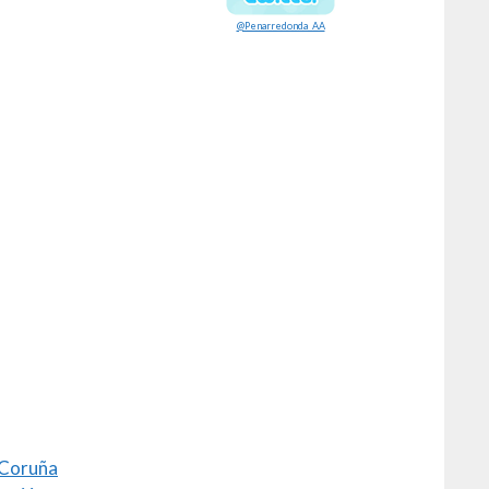
@Penarredonda_AA
 Coruña