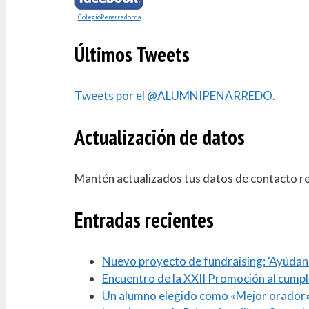
ColegioPenarredonda
Últimos Tweets
Tweets por el @ALUMNIPENARREDO.
Actualización de datos
Mantén actualizados tus datos de contacto r
Entradas recientes
Nuevo proyecto de fundraising: ‘Ayúdano
Encuentro de la XXII Promoción al cumpl
Un alumno elegido como «Mejor orador»