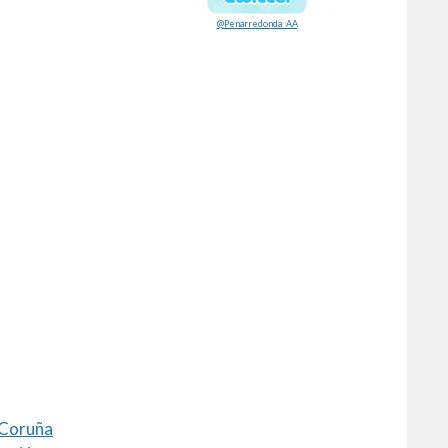
@Penarredonda_AA
 Coruña